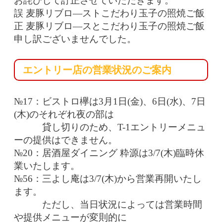
お詫びして訂正させていただきます。
誤 麦豚リブロ―ストこだわり玉子の照焼ご飯
正 麦豚リブロ―スとこだわり玉子の照焼ご飯
申し訳ございませんでした。
エントリー店の営業状況のご案内
№17：ビストロ欅は3月1日(金)、6日(水)、7日
(木)のそれぞれ夜の部は
貸し切りのため、T-1エントリーメニュ
ーの提供はできません。
№20：居酒屋ダイニング 粋源は3/7(木)臨時休
業いたします。
№
56：三よし庵は3/7(木)から営業再開いたし
ます。
ただし、当日状況によっては営業時間
や提供メニューが変則的に