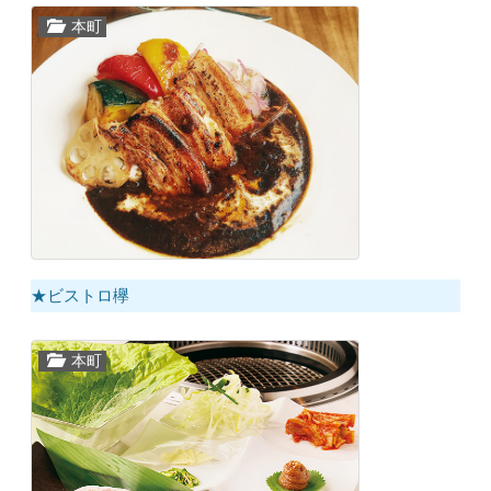
本町
★ビストロ欅
本町