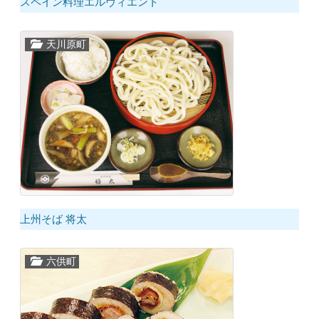
スペイン料理エルヴィエント
天川原町
上州そば 将太
六供町