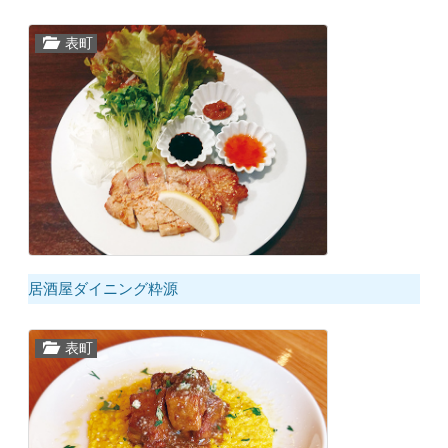
表町
居酒屋ダイニング粋源
表町