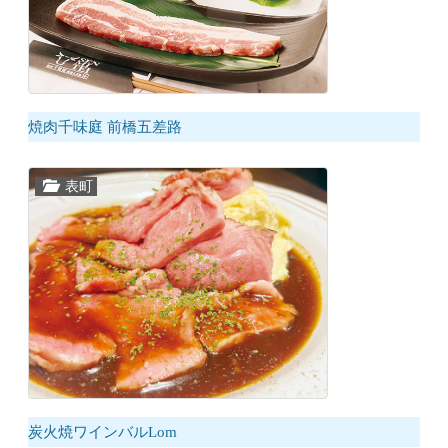
焼肉千味庭 前橋五差路
表町
炭火焼ワインバルLom