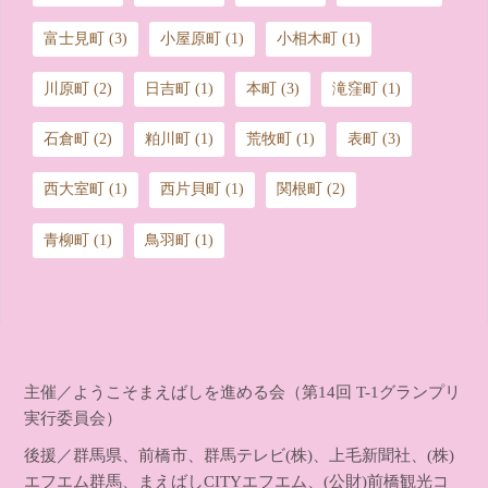
富士見町
(3)
小屋原町
(1)
小相木町
(1)
川原町
(2)
日吉町
(1)
本町
(3)
滝窪町
(1)
石倉町
(2)
粕川町
(1)
荒牧町
(1)
表町
(3)
西大室町
(1)
西片貝町
(1)
関根町
(2)
青柳町
(1)
鳥羽町
(1)
主催／ようこそまえばしを進める会（第14回 T-1グランプリ
実行委員会）
後援／群馬県、前橋市、群馬テレビ(株)、上毛新聞社、(株)
エフエム群馬、まえばしCITYエフエム、(公財)前橋観光コ