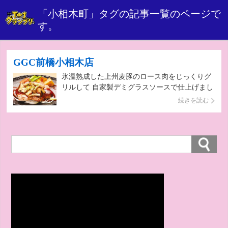
「
小相木町
」タグの記事一覧のページで
す。
GGC前橋小相木店
氷温熟成した上州麦豚のロース肉をじっくりグ
リルして 自家製デミグラスソースで仕上げまし
た
続きを読む